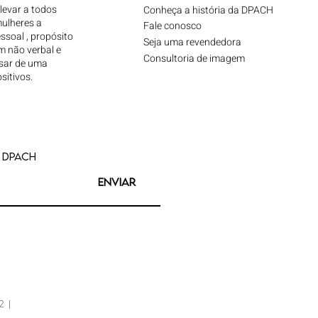
levar a todos
Conheça a história da DPACH
ulheres a
Fale conosco
essoal , propósito
Seja uma revendedora
m não verbal e
Consultoria de imagem
ssar de uma
sitivos.
 dpach
Enviar
2 |