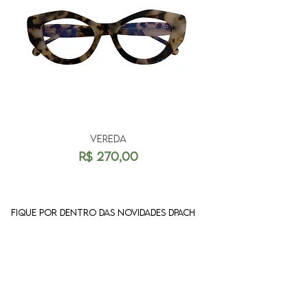
VEREDA
Preço
R$ 270,00
Fique por dentro das novidades dpach
Enviar
SOBRE A DPACH